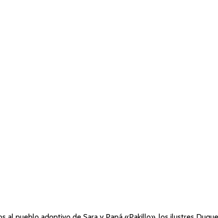
al pueblo adoptivo de Sara y Papá «Pakillo», los ilustres Duque