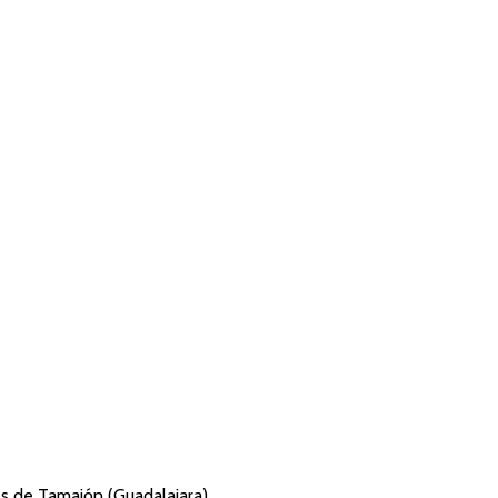
s de Tamajón (Guadalajara).