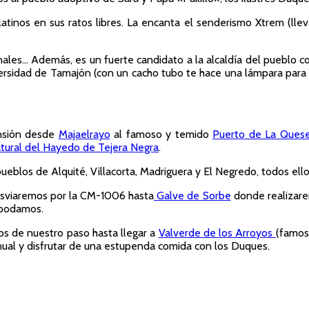
 latinos en sus ratos libres. La encanta el senderismo Xtrem (l
cinales… Además, es un fuerte candidato a la alcaldía del pueblo
iversidad de Tamajón (con un cacho tubo te hace una lámpara para 
ensión desde
Majaelrayo
al famoso y temido
Puerto de La Quese
tural del Hayedo de Tejera Negra
.
eblos de Alquité, Villacorta, Madriguera y El Negredo, todos ellos
sviaremos por la CM-1006 hasta
Galve de Sorbe
donde realizarem
 podamos.
os de nuestro paso hasta llegar a
Valverde de los Arroyos
(famos
anual y disfrutar de una estupenda comida con los Duques.