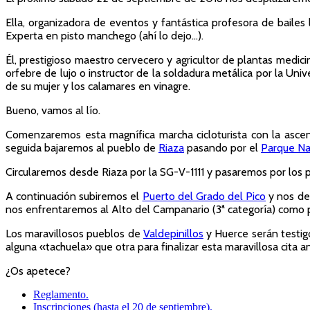
Ella, organizadora de eventos y fantástica profesora de bailes
Experta en pisto manchego (ahí lo dejo…).
Él, prestigioso maestro cervecero y agricultor de plantas medi
orfebre de lujo o instructor de la soldadura metálica por la Un
de su mujer y los calamares en vinagre.
Bueno, vamos al lío.
Comenzaremos esta magnífica marcha cicloturista con la asc
seguida bajaremos al pueblo de
Riaza
pasando por el
Parque Na
Circularemos desde Riaza por la SG-V-1111 y pasaremos por los pu
A continuación subiremos el
Puerto del Grado del Pico
y nos de
nos enfrentaremos al Alto del Campanario (3ª categoría) como
Los maravillosos pueblos de
Valdepinillos
y Huerce serán testig
alguna «tachuela» que otra para finalizar esta maravillosa cita 
¿Os apetece?
Reglamento.
Inscripciones (hasta el 20 de septiembre).