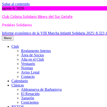
Saltar al contenido
agosto 6, 2026
Club Ciclista Solidario Bikers del Sur Getafe
Pedales Solidarios
Informe económico de la VIII Marcha Infantil Solidaria 2025: 8.323,
Menú
Club
Reglamento Interno
Área de Socios
Alta en el Club
Vestuario
Normas
Aviso Legal
Contacto
Calendario
Clásicas
Aldeanueva de Barbarroya
El Renacido
Tamajón
Cenicientos
RETOS