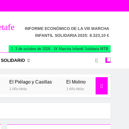
etafe
INFORME ECONÓMICO DE LA VIII MARCHA
INFANTIL SOLIDARIA 2025: 8.323,10 €
3 de octubre de 2026 · IX Marcha Infantil Solidaria MTB
 SOLIDARIO
El Piélago y Casillas
El Molino
Valdelaguna+
1 Año Atrás
1 Año Atrás
1 Año Atrás