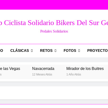
 Ciclista Solidario Bikers Del Sur G
Pedales Solidarios
IO
CLÁSICAS
RETOS
FOTOS
PROYECTO
as Vegas
Navacerrada
Mirador de los Buitres
12 Meses Atrás
1 Año Atrás