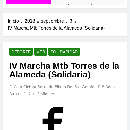
Navacerrada
12 Meses Atrás
Mirador de los Buitres
Inicio
2018
septiembre
3
IV Marcha Mtb Torres de la Alameda (Solidaria)
1 Año Atrás
El Piélago y Casillas
1 Año Atrás
El Molino
DEPORTE
MTB
SOLIDARIDAD
1 Año Atrás
IV Marcha Mtb Torres de la
Valdelaguna+
1 Año Atrás
Alameda (Solidaria)
Carabaña –
Valdilecha
Club Ciclista Solidario Bikers Del Sur Getafe
8 Años
1 Año Atrás
0
Atrás
2 Minutos
Valdelaguna por
Perales de Tajuña
2 Años Atrás
Aranjuez
2 Años Atrás