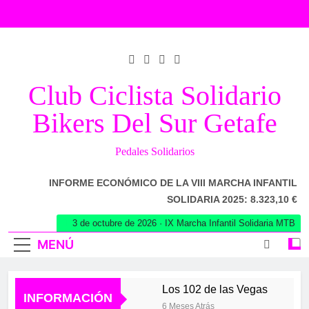
Saltar
al
contenido
Club Ciclista Solidario
Bikers Del Sur Getafe
Pedales Solidarios
INFORME ECONÓMICO DE LA VIII MARCHA INFANTIL
SOLIDARIA 2025: 8.323,10 €
3 de octubre de 2026 · IX Marcha Infantil Solidaria MTB
MENÚ
Los 102 de las Vegas
INFORMACIÓN
6 Meses Atrás