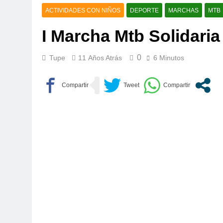
ACTIVIDADES CON NIÑOS
DEPORTE
MARCHAS
MTB
I Marcha Mtb Solidaria
0
Tupe
11 Años Atrás
6 Minutos