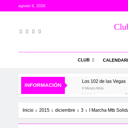
Saltar
agosto 6, 2026
al
contenido
Club
CLUB
CALENDAR
Los 102 de las Vegas
INFORMACIÓN
6 Meses Atrás
Valdelaguna+
C
1 Año Atrás
1 
Inicio
2015
diciembre
3
I Marcha Mtb Solid