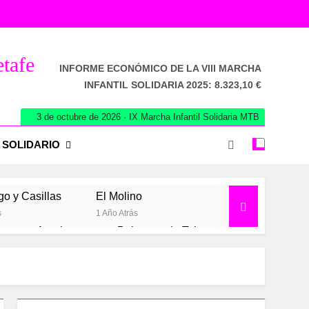
etafe
INFORME ECONÓMICO DE LA VIII MARCHA
INFANTIL SOLIDARIA 2025: 8.323,10 €
3 de octubre de 2026 · IX Marcha Infantil Solidaria MTB
 SOLIDARIO
go y Casillas
El Molino
s
1 Año Atrás
a
Aranjuez
Belmonte de Tajo
2 Años Atrás
2 Años Atrás