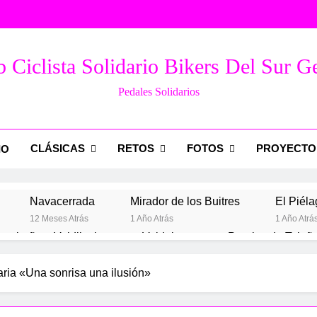
 Ciclista Solidario Bikers Del Sur G
Pedales Solidarios
CLÁSICAS
RETOS
FOTOS
PROYECTO
IO
Navacerrada
Mirador de los Buitres
El Piéla
12 Meses Atrás
1 Año Atrás
1 Año Atrá
arabaña – Valdilecha
Valdelaguna por Perales de Tajuñ
Año Atrás
2 Años Atrás
aria «Una sonrisa una ilusión»